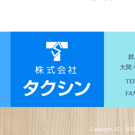
群
大間々
TEL
FAX
Copyright（C）2018 