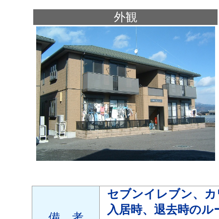
外観
セブンイレブン、カ
入居時、退去時のル
備 考