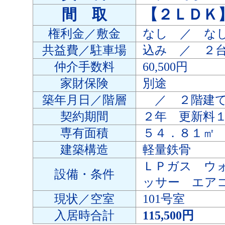
間 取
【２ＬＤＫ
権利金／敷金
なし ／ な
共益費／駐車場
込み ／ ２
仲介手数料
60,500円
家財保険
別途
築年月日／階層
／ ２階建
契約期間
２年 更新料
専有面積
５４．８１㎡
建築構造
軽量鉄骨
ＬＰガス ウ
設備・条件
ッサー エア
現状／空室
101号室
入居時合計
115,500円